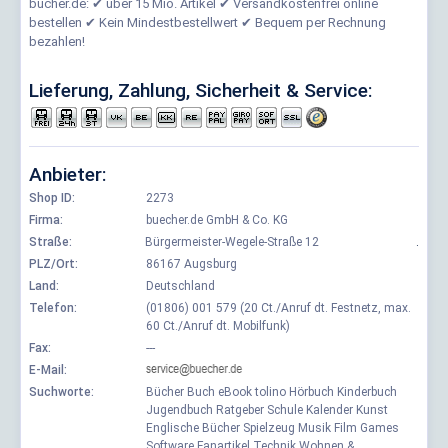
bücher.de: ✔ über 15 Mio. Artikel ✔ Versandkostenfrei online
bestellen ✔ Kein Mindestbestellwert ✔ Bequem per Rechnung
bezahlen!
Lieferung, Zahlung, Sicherheit & Service:
Anbieter:
Shop ID:
2273
Firma:
buecher.de GmbH & Co. KG
Straße:
Bürgermeister-Wegele-Straße 12
.
PLZ/Ort:
86167 Augsburg
Land:
Deutschland
Telefon:
(01806) 001 579 (20 Ct./Anruf dt. Festnetz, max.
60 Ct./Anruf dt. Mobilfunk)
Fax:
---
E-Mail:
Suchworte:
Bücher Buch eBook tolino Hörbuch Kinderbuch
Jugendbuch Ratgeber Schule Kalender Kunst
Englische Bücher Spielzeug Musik Film Games
Software Fanartikel Technik Wohnen &