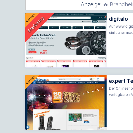
Anzeige:
🔥 Brandhe
Anzeige
Empfehlung
digitalo -
Auf www.digit
einfacher mach
Anzeige
expert T
Der Onlinesho
verfügbaren M