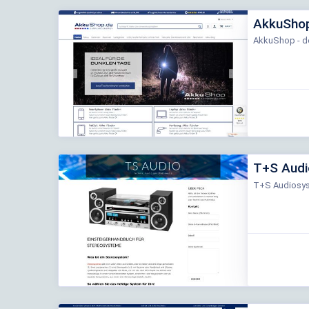
AkkuSho
AkkuShop - de
T+S Audi
T+S Audiosy