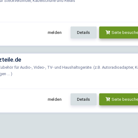
ür Steckverbinder, Kabelschuhe und Relais
melden
Details
Seite besuch
teile.de
Zubehör für Audio-, Video-, TV- und Haushaltsgeräte. (z.B. Autoradioadapter, K
en ... )
melden
Details
Seite besuch