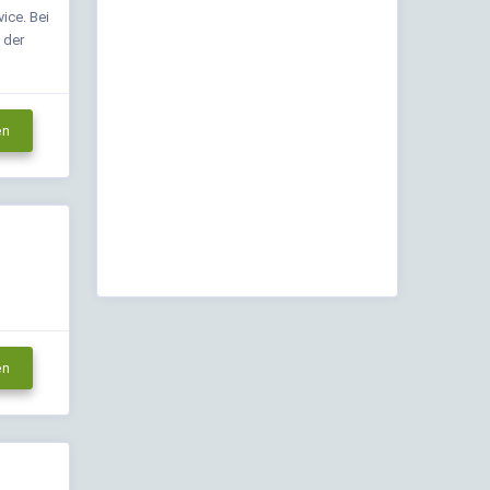
ice. Bei
 der
en
en