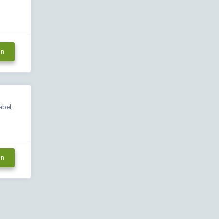
en
abel,
en