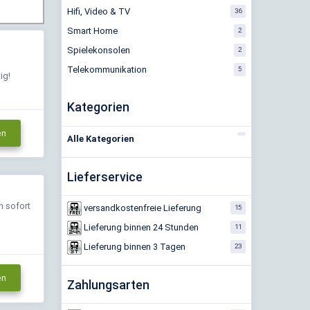
Hifi, Video & TV
36
Smart Home
2
Spielekonsolen
2
d
Telekommunikation
5
ig!
Kategorien
en
Alle Kategorien
Lieferservice
n sofort
versandkostenfreie Lieferung
15
Lieferung binnen 24 Stunden
11
Lieferung binnen 3 Tagen
23
en
Zahlungsarten