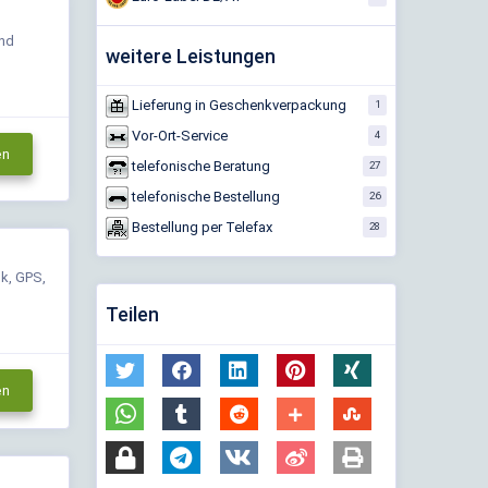
und
weitere Leistungen
Lieferung in Geschenkverpackung
1
Vor-Ort-Service
4
en
telefonische Beratung
27
telefonische Bestellung
26
Bestellung per Telefax
28
k, GPS,
Teilen
en