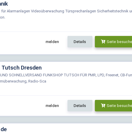
nik
 für Alarmanlagen Videoüberwachung Türsprechanlagen Sicherheitstechnik 
on.
melden
Details
Seite besuch
 Tutsch Dresden
UND SCHNELLVERSAND FUNKSHOP TUTSCH FÜR PMR, LPD, Freenet, CB-Fun
eimüberwachung, Radio-Sca
melden
Details
Seite besuch
.de