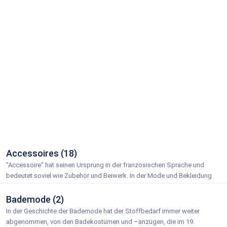
Accessoires (18)
"Accessoire" hat seinen Ursprung in der französischen Sprache und
bedeutet soviel wie Zubehör und Beiwerk. In der Mode und Bekleidung
haben Accessoires im eigentlichen Wortsinne die Funktion, ein
bestimmtes Outfit zu komplettieren, zu unterstreichen oder einen
Bademode (2)
bestimmten Stil noch deutlicher hervorzuheben.
In der Geschichte der Bademode hat der Stoffbedarf immer weiter
abgenommen, von den Badekostümen und –anzügen, die im 19.