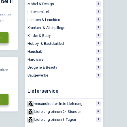
bei Il
Möbel & Design
1
Lebensmittel
1
wahl an
Lampen & Leuchten
1
re.
Kranken- & Altenpflege
1
Kinder & Baby
1
en
Hobby- & Bastelartikel
1
Haushalt
1
Hardware
1
Drogerie & Beauty
1
Marken
Baugewerbe
1
Lieferservice
en
versandkostenfreie Lieferung
1
Lieferung binnen 24 Stunden
0
Lieferung binnen 3 Tagen
1