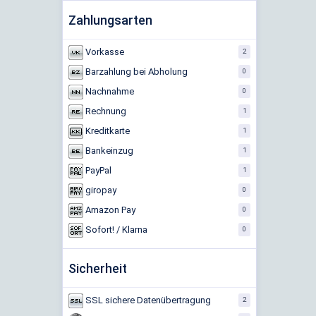
Zahlungsarten
Vorkasse
2
Barzahlung bei Abholung
0
Nachnahme
0
Rechnung
1
Kreditkarte
1
Bankeinzug
1
PayPal
1
giropay
0
Amazon Pay
0
Sofort! / Klarna
0
Sicherheit
SSL sichere Datenübertragung
2