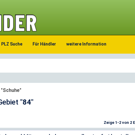
PLZ Suche
Für Händler
weitere Information
e "Schuhe"
-Gebiet
"84"
Zeige 1-2 von 2 