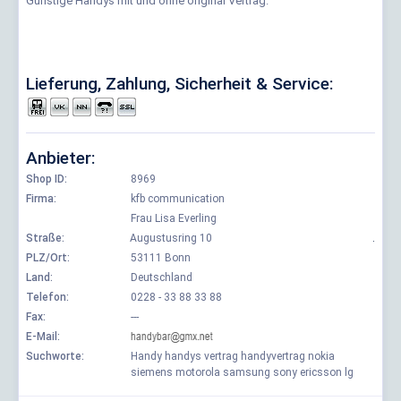
Günstige Handys mit und ohne original Vertrag.
Lieferung, Zahlung, Sicherheit & Service:
Anbieter:
Shop ID:
8969
Firma:
kfb communication
Frau Lisa Everling
Straße:
Augustusring 10
.
PLZ/Ort:
53111 Bonn
Land:
Deutschland
Telefon:
0228 - 33 88 33 88
Fax:
---
E-Mail:
Suchworte:
Handy handys vertrag handyvertrag nokia
siemens motorola samsung sony ericsson lg