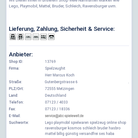
Wir bieten Ihnen in unserem Shop viele Namhaften Marken wie
Lego, Playmobil, Mattel, Bruder, Schleich, Ravensburger uvm.
Lieferung, Zahlung, Sicherheit & Service:
Anbieter:
Shop ID:
13769
Firma:
Spielzeughit
Herr Marcus Koch
Straße:
Gutenbergstrasse 6
.
PLZ/Ort:
72555 Metzingen
Land:
Deutschland
Telefon:
07123 / 4033
Fax:
07123 / 18336
E-Mail:
Suchworte:
Lego playmobil spielwaren spielzeug online shop
ravensburger kosmos schleich bruder hasbro
mattel billig günstig versandfrei ses haba